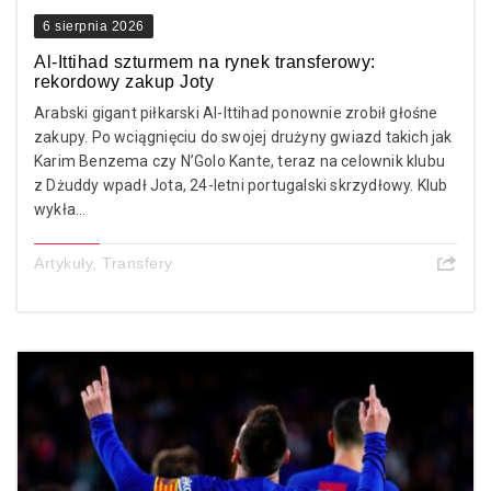
6 sierpnia 2026
Al-Ittihad szturmem na rynek transferowy:
rekordowy zakup Joty
Arabski gigant piłkarski Al-Ittihad ponownie zrobił głośne
zakupy. Po wciągnięciu do swojej drużyny gwiazd takich jak
Karim Benzema czy N’Golo Kante, teraz na celownik klubu
z Dżuddy wpadł Jota, 24-letni portugalski skrzydłowy. Klub
wykła...
Artykuły
,
Transfery