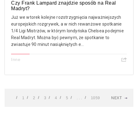
Czy Frank Lampard znajdzie sposób na Real
Madryt?
Już we wtorek kolejne rozstrzygnięcia najważniejszych
europejskich rozgrywek, a w nich rewanżowe spotkanie
1/4 Ligi Mistrzów, w którym londyńska Chelsea podejmie
Real Madryt. Można być pewnym, że spotkanie to
zwiastuje 90 minut nasiąkniętych e...
Inne
1
2
3
4
5
. . .
1059
NEXT