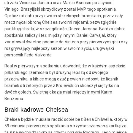
strzału Viniciusa Juniora oraz Marco Asensio po asyście
Viniego. Brazylijski skrzydłowy został MVP tego spotkania.
Oprócz udziału przy dwóch strzelonych bramkach, przez cały
mecz nękał obronę Chelsea swoimi rajdami, bezwzględnie
punktując braki, w szczególności Reece Jamesa. Bardzo dobre
spotkania zaliczyli też między innymi Daniel Carvajal, który
zanotował świetne podanie do Viniego przy pierwszym golu czy
rozgrywający najlepszy sezon w swoim życiu, urugwajski
pomocnik Fede Valverde.
Real w pierwszym spotkaniu udowodnił, że w każdym aspekcie
piłkarskiego rzemiosła był drużyną lepszą od swojego
przeciwnika, a kibice mogą czuć pewien niedosyt, że licznik
bramek strzelonych przez Królewskich skończył się tylko na
dwóch golach. Świetną okazję miał między innymi Karim
Benzema.
Braki kadrowe Chelsea
Chelsea będzie musiała radzić sobie bez Bena Chilwella, który w
59 minucie pierwszego spotkania otrzymał czerwoną kartkę za
faul na wychodzącym na czystą pozycję Rodrygo. Jego miejsce