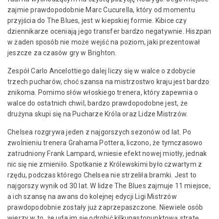
zajmie prawdopodobnie Marc Cucurella, który od momentu
przyjścia do The Blues, jest w kiepskiej formie. Kibice czy
dziennikarze oceniają jego transfer bardzo negatywnie. Hiszpan
w żaden sposób nie może wejść na poziom, jaki prezentował
jeszcze za czasów gry w Brighton.
Zespół Carlo Ancelottiego dalej liczy się w walce o zdobycie
trzech pucharów, choć szansa na mistrzostwo kraju jest bardzo
znikoma. Pomimo słów włoskiego trenera, który zapewnia o
walce do ostatnich chwil, bardzo prawdopodobne jest, że
drużyna skupi się na Pucharze Króla oraz Lidze Mistrzów.
Chelsea rozgrywa jeden z najgorszych sezonów od lat. Po
zwolnieniu trenera Grahama Pottera, liczono, że tymczasowo
zatrudniony Frank Lampard, wniesie efekt nowej miotły, jednak
nic się nie zmieniło. Spotkanie z Królewskimi było czwartym z
rzędu, podczas którego Chelsea nie strzeliła bramki. Jest to
najgorszy wynik od 30 lat. W lidze The Blues zajmuje 11 miejsce,
a ich szansę na awans do kolejnej edycji Ligi Mistrzów
prawdopodobnie zostały już zaprzepaszczone. Niewiele osób
wierzy w to, że uda im się odrobić kilkunastopunktową stratę,