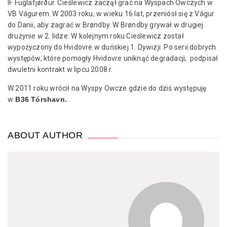
ÍF Fuglafjørður. Cieślewicz zaczął grać na Wyspach Owczych w
VB Vágurem. W 2003 roku, w wieku 16 lat, przeniósł się z Vágur
do Danii, aby zagrać w Brøndby. W Brøndby grywał w drugiej
drużynie w 2. lidze. W kolejnym roku Cieślewicz został
wypożyczony do Hvidovre w duńskiej 1. Dywizji. Po serii dobrych
występów, które pomogły Hvidovre uniknąć degradacji, podpisał
dwuletni kontrakt w lipcu 2008 r.
W 2011 roku wrócił na Wyspy Owcze gdzie do dziś występuję
w
B36 Tórshavn.
ABOUT AUTHOR