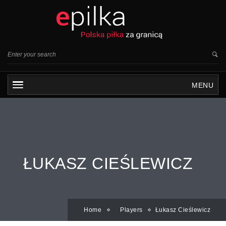
MENU
ŁUKASZ CIEŚLEWICZ
Home
Players
Łukasz Cieślewicz