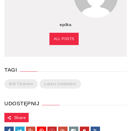
epilka
ALL POSTS
TAGI
B36 Tórshavn
Łukasz Cieślewicz
UDOSTĘPNIJ
Share