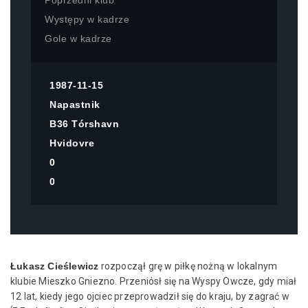
Poprzedni klub
Występy w kadrze
Gole w kadrze
1987-11-15
Napastnik
B36 Tórshavn
Hvidovre
0
0
Łukasz Cieślewicz
rozpoczął grę w piłkę nożną w lokalnym
klubie Mieszko Gniezno. Przeniósł się na Wyspy Owcze, gdy miał
12 lat, kiedy jego ojciec przeprowadził się do kraju, by zagrać w