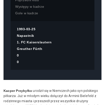
Poprzedni klub
Występy w kadrze
Gole w kadrze
1993-03-25
Napastnik
1. FC Kaiserslautern
Greuther Fürth
0
0
Kacper Przybyłko
urodził się w Niemczech jako syn polskiego
piłkarza. Już w młodym wieku dołączył do Arminii Bielefeld z
rodzinnego miasta i przeszedł przez wszystkie drużyny