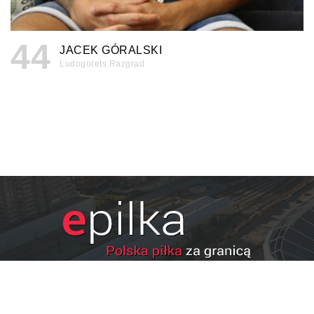
44
JACEK GÓRALSKI
Ludogorets Razgrad
Serwis wyłącznie dla osób powyżej 18 lat. Hazard może
uzależniać. Graj odpowiedzialnie.
Szczegóły