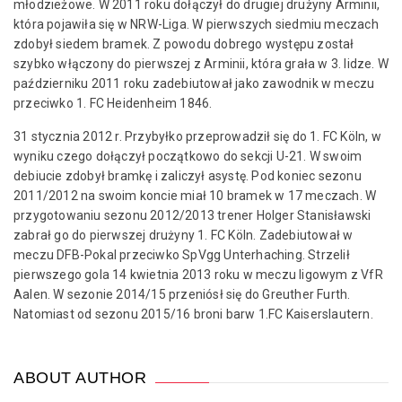
młodzieżowe. W 2011 roku dołączył do drugiej drużyny Arminii,
która pojawiła się w NRW-Liga. W pierwszych siedmiu meczach
zdobył siedem bramek. Z powodu dobrego występu został
szybko włączony do pierwszej z Arminii, która grała w 3. lidze. W
październiku 2011 roku zadebiutował jako zawodnik w meczu
przeciwko 1. FC Heidenheim 1846.
31 stycznia 2012 r. Przybyłko przeprowadził się do 1. FC Köln, w
wyniku czego dołączył początkowo do sekcji U-21. W swoim
debiucie zdobył bramkę i zaliczył asystę. Pod koniec sezonu
2011/2012 na swoim koncie miał 10 bramek w 17 meczach. W
przygotowaniu sezonu 2012/2013 trener Holger Stanisławski
zabrał go do pierwszej drużyny 1. FC Köln. Zadebiutował w
meczu DFB-Pokal przeciwko SpVgg Unterhaching. Strzelił
pierwszego gola 14 kwietnia 2013 roku w meczu ligowym z VfR
Aalen. W sezonie 2014/15 przeniósł się do Greuther Furth.
Natomiast od sezonu 2015/16 broni barw 1.FC Kaiserslautern.
ABOUT AUTHOR