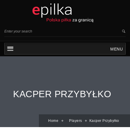
MENU
KACPER PRZYBYŁKO
Home
Players
Kacper Przybyłko