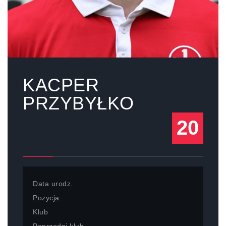
KACPER
PRZYBYŁKO
20
Data urodz.
Pozycja
Klub