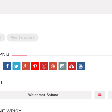
k
Real Saragossa
PNIJ
LL
Waldemar Sobota
NE WPISY