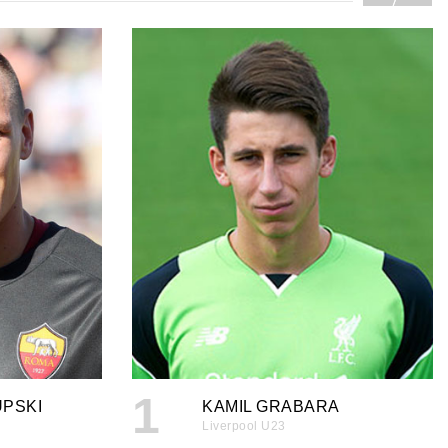
1
PSKI
KAMIL GRABARA
Liverpool U23