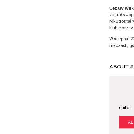
Cezary Wilk
zagrał swój 
roku został 
klubie przez
W sierpniu 2
meczach, gdy
ABOUT 
epilka
AL