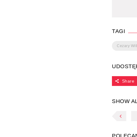
TAGI
Cezary Wil
UDOSTĘ
Share
SHOW A
POLECA