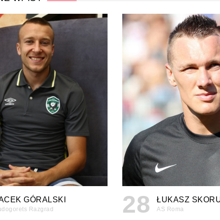
28
ACEK GÓRALSKI
ŁUKASZ SKORU
udogorets Razgrad
AS Roma