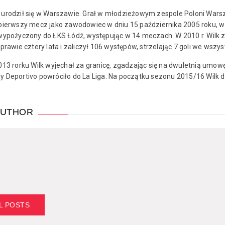
urodził się w Warszawie. Grał w młodzieżowym zespole Poloni Warszaw
pierwszy mecz jako zawodowiec w dniu 15 października 2005 roku, w wi
wypożyczony do ŁKS Łódź, występując w 14 meczach. W 2010 r. Wilk z
 prawie cztery lata i zaliczył 106 występów, strzelając 7 goli we wszy
013 rorku Wilk wyjechał za granicę, zgadzając się na dwuletnią umow
 Deportivo powróciło do La Liga. Na początku sezonu 2015/16 Wilk d
AUTHOR
L POSTS