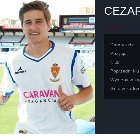
CEZAR
Data urodz.
Pozycja
Klub
Poprzedni klu
Występy w ka
Gole w kadrz