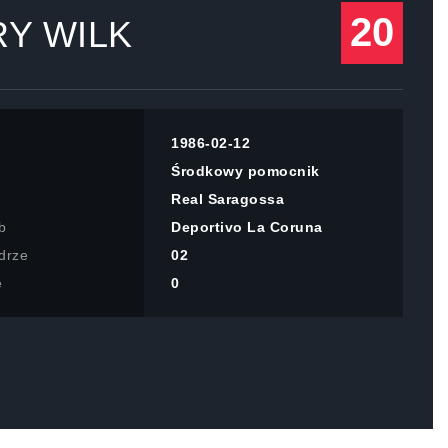
20
Y WILK
1986-02-12
Środkowy pomocnik
Real Saragossa
b
Deportivo La Coruna
drze
02
e
0