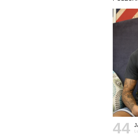
44
J
L