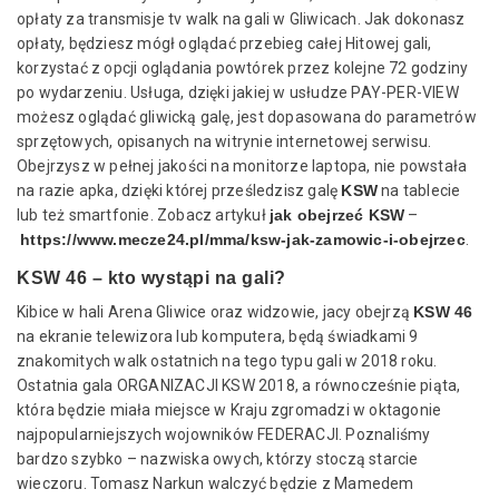
opłaty za transmisje tv walk na gali w Gliwicach. Jak dokonasz
opłaty, będziesz mógł oglądać przebieg całej Hitowej gali,
korzystać z opcji oglądania powtórek przez kolejne 72 godziny
po wydarzeniu. Usługa, dzięki jakiej w usłudze PAY-PER-VIEW
możesz oglądać gliwicką galę, jest dopasowana do parametrów
sprzętowych, opisanych na witrynie internetowej serwisu.
Obejrzysz w pełnej jakości na monitorze laptopa, nie powstała
na razie apka, dzięki której prześledzisz galę
KSW
na tablecie
lub też smartfonie. Zobacz artykuł
jak obejrzeć KSW
–
https://www.mecze24.pl/mma/ksw-jak-zamowic-i-obejrzec
.
KSW 46 – kto wystąpi na gali?
Kibice w hali Arena Gliwice oraz widzowie, jacy obejrzą
KSW 46
na ekranie telewizora lub komputera, będą świadkami 9
znakomitych walk ostatnich na tego typu gali w 2018 roku.
Ostatnia gala ORGANIZACJI KSW 2018, a równocześnie piąta,
która będzie miała miejsce w Kraju zgromadzi w oktagonie
najpopularniejszych wojowników FEDERACJI. Poznaliśmy
bardzo szybko – nazwiska owych, którzy stoczą starcie
wieczoru. Tomasz Narkun walczyć będzie z Mamedem