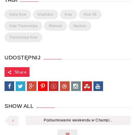
TAGI
Gala Ksw
Khalidov
Ksw
Ksw 46
Ksw Transmisja
Mamed
Narkun
Transmisja Ksw
UDOSTĘPNIJ
Share
SHOW ALL
Podsumowanie weekendu w Champi...