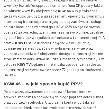
zgodnie z instrukcjami, jakie zlokalizują Państwo na stronie
www czy też telefonując pod numer telefonu CP, podany także
na witrynie www. By obejrzeć galę
KSW 46
w tv, powinieneś
także wykupić usługę z wyprzedzeniem, operatorzy gwarantują
prawidłową transmisję fanom, jacy opłacą zamówienie usługi
do określonej godziny przed galą KSW. KSW 46 będzie można
obejrzeć za pośrednictwem transmisji na żywo online. Legalnie
oglądać będziesz wszystkie konfrontacje w tv internetowej IPLA
oraz w
KSW PPV
. Jeśli chcesz oglądać walki 1 grudnia,
powinieneś zarejestrować się w wybranym serwisie oraz
zapłacić za możliwosć obejrzenia i dostęp do transmisji. Nic nie
stracisz z transmisji dzięki usłudze Timeshift, tym bardziej, iż w
usłudze
KSW TV
będziesz miał możliwosć obejrzenia i dostęp
do transmisji na żywo również przez 72 godziny po skończeniu
Gali ksw.
KSW 46 – w jaki sposób kupić PPV?
Po pierwsze, powinieneś zarejestrować konto klienta w
serwisie, możesz zalogować się do niego poprzez adres e-mail
oraz poprzez Facebook’a. Utworzenie konta w portalu jest
nieodpłatne. Kiedy masz już swoje konto, możesz dokonać