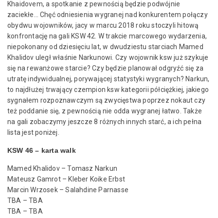
Khaidovem, a spotkanie z pewnością będzie podwójnie
zaciekłe… Chęć odniesienia wygranej nad konkurentem połączy
obydwu wojowników, jacy w marcu 2018 roku stoczyli hitową
konfrontację na gali KSW 42. W trakcie marcowego wydarzenia,
niepokonany od dziesięciu lat, w dwudziestu starciach Mamed
Khalidov uległ właśnie Narkunowi. Czy wojownik ksw już szykuje
się na rewanżowe starcie? Czy będzie planował odgryźć się za
utratę indywidualnej, porywającej statystyki wygranych? Narkun,
to najdłużej trwający czempion ksw kategorii półciężkiej, jakiego
sygnałem rozpoznawczym są zwycięstwa poprzez nokaut czy
też poddanie się, z pewnością nie odda wygranej łatwo. Także
na gali zobaczymy jeszcze 8 różnych innych starć, a ich pełna
lista jest poniżej.
KSW 46 – karta walk
Mamed Khalidov – Tomasz Narkun
Mateusz Gamrot – Kleber Koike Erbst
Marcin Wrzosek – Salahdine Parnasse
TBA – TBA
TBA – TBA