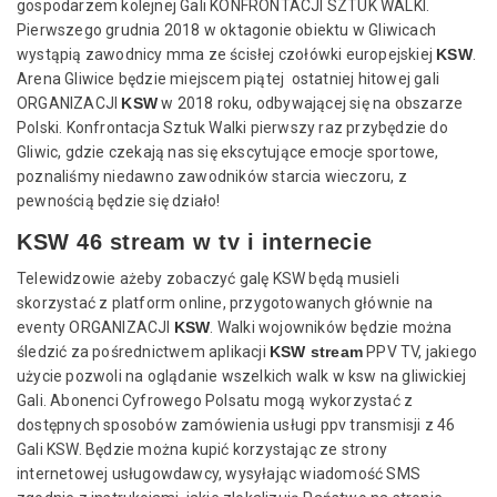
gospodarzem kolejnej Gali KONFRONTACJI SZTUK WALKI.
Pierwszego grudnia 2018 w oktagonie obiektu w Gliwicach
wystąpią zawodnicy mma ze ścisłej czołówki europejskiej
KSW
.
Arena Gliwice będzie miejscem piątej ostatniej hitowej gali
ORGANIZACJI
KSW
w 2018 roku, odbywającej się na obszarze
Polski. Konfrontacja Sztuk Walki pierwszy raz przybędzie do
Gliwic, gdzie czekają nas się ekscytujące emocje sportowe,
poznaliśmy niedawno zawodników starcia wieczoru, z
pewnością będzie się działo!
KSW 46 stream w tv i internecie
Telewidzowie ażeby zobaczyć galę KSW będą musieli
skorzystać z platform online, przygotowanych głównie na
eventy ORGANIZACJI
KSW
. Walki wojowników będzie można
śledzić za pośrednictwem aplikacji
KSW stream
PPV TV, jakiego
użycie pozwoli na oglądanie wszelkich walk w ksw na gliwickiej
Gali. Abonenci Cyfrowego Polsatu mogą wykorzystać z
dostępnych sposobów zamówienia usługi ppv transmisji z 46
Gali KSW. Będzie można kupić korzystając ze strony
internetowej usługowdawcy, wysyłając wiadomość SMS