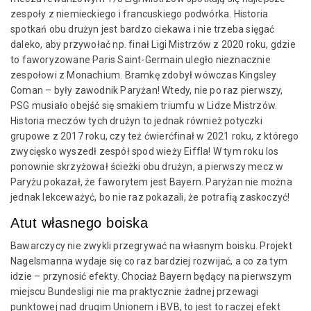
zespoły z niemieckiego i francuskiego podwórka. Historia
spotkań obu drużyn jest bardzo ciekawa i nie trzeba sięgać
daleko, aby przywołać np. finał Ligi Mistrzów z 2020 roku, gdzie
to faworyzowane Paris Saint-Germain uległo nieznacznie
zespołowi z Monachium. Bramkę zdobył wówczas Kingsley
Coman – były zawodnik Paryżan! Wtedy, nie po raz pierwszy,
PSG musiało obejść się smakiem triumfu w Lidze Mistrzów.
Historia meczów tych drużyn to jednak również potyczki
grupowe z 2017 roku, czy też ćwierćfinał w 2021 roku, z którego
zwycięsko wyszedł zespół spod wieży Eiffla! W tym roku los
ponownie skrzyżował ścieżki obu drużyn, a pierwszy mecz w
Paryżu pokazał, że faworytem jest Bayern. Paryżan nie można
jednak lekceważyć, bo nie raz pokazali, że potrafią zaskoczyć!
Atut własnego boiska
Bawarczycy nie zwykli przegrywać na własnym boisku. Projekt
Nagelsmanna wydaje się co raz bardziej rozwijać, a co za tym
idzie – przynosić efekty. Chociaż Bayern będący na pierwszym
miejscu Bundesligi nie ma praktycznie żadnej przewagi
punktowej nad drugim Unionem i BVB, to jest to raczej efekt