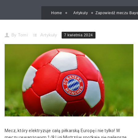
Home
Artykuły
Zapowiedź meczu Bay
By
Tomi
Artykuły
7 kwietnia 2024
Mecz, który elektryzuje całą piłkarską Europę i nie tylko! W
meczu rewanżowym 1/8 Ligi Mistrzów spotkają się najlepsze