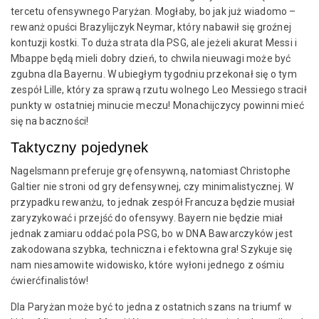
tercetu ofensywnego Paryżan. Mogłaby, bo jak już wiadomo –
rewanż opuści Brazylijczyk Neymar, który nabawił się groźnej
kontuzji kostki. To duża strata dla PSG, ale jeżeli akurat Messi i
Mbappe będą mieli dobry dzień, to chwila nieuwagi może być
zgubna dla Bayernu. W ubiegłym tygodniu przekonał się o tym
zespół Lille, który za sprawą rzutu wolnego Leo Messiego stracił
punkty w ostatniej minucie meczu! Monachijczycy powinni mieć
się na baczności!
Taktyczny pojedynek
Nagelsmann preferuje grę ofensywną, natomiast Christophe
Galtier nie stroni od gry defensywnej, czy minimalistycznej. W
przypadku rewanżu, to jednak zespół Francuza będzie musiał
zaryzykować i przejść do ofensywy. Bayern nie będzie miał
jednak zamiaru oddać pola PSG, bo w DNA Bawarczyków jest
zakodowana szybka, techniczna i efektowna gra! Szykuje się
nam niesamowite widowisko, które wyłoni jednego z ośmiu
ćwierćfinalistów!
Dla Paryżan może być to jedna z ostatnich szans na triumf w