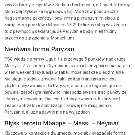
zwyżki formy zespołów z Berlina i Dortmundu, niż spadek formy
Monachijczyków. Fazę grupową Ligi Mistrzów podopieczni
Nagelsmanna zakończyli bowiem na pierwszym miejscu, z
kompletem punktów i bilansem 18:2! Te liczby robią wrażenie i
to z pewnością deklaracja, że Paryżanie będą mieli trudny
orzech do zgryzienia w Monachium.
Nierówna forma Paryżan
PSG wiedzie prym w Ligue 1 z przewagą 5 punktów nad drugą
Marsylią. Z zespołem Olympique czeka ich bezpośrednia batalia
w ten weekend i sytuacja w tabeli może jeszcze ulec zmianie.
Nie ulegnie jednak zmianie fakt, że liga francuska nie jest
zbytnim wyzwaniem dla Paryżan, a pomimo tego ich gra nie
powala, zespół gra nierówno i niespodziewanie traci punkty ze
słabszymi rywalami. Nie jest to dobry zwiastun, bo przecież
zespół potrzebuje stabilizacji. Takowej nie mają jednak
Paryżanie, a już na pewno nie na wyjazdach.
Błysk tercetu Mbappe – Messi – Neymar
Kluczowa w kontekście dwumeczu mogłaby okazać się forma