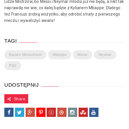
Lidze Mistrzów, bo Messi i Neymar młodsi już nie będą, a nikt tak
naprawdę nie wie, co dalej będzie z Kylianem Mbappe. Dlatego
też Francuzi zrobią wszystko, aby odrobić straty z pierwszego
meczu i wywalczyć awans!
TAGI
Bayern Monachium
Mbappe
Messi
Neymar
PSG
UDOSTĘPNIJ
Share