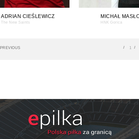
ADRIAN CIEŚLEWICZ
MICHAŁ MASŁ
The New Saints
HNK Gorica
PREVIOUS
1