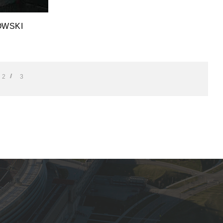
OWSKI
2
3